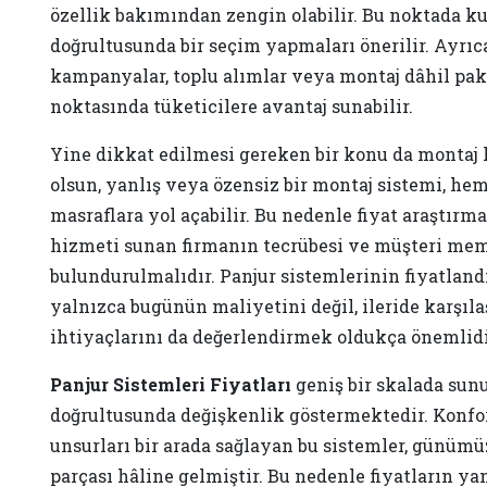
özellik bakımından zengin olabilir. Bu noktada kul
doğrultusunda bir seçim yapmaları önerilir. Ayrıc
kampanyalar, toplu alımlar veya montaj dâhil pake
noktasında tüketicilere avantaj sunabilir.
Yine dikkat edilmesi gereken bir konu da montaj ka
olsun, yanlış veya özensiz bir montaj sistemi, h
masraflara yol açabilir. Bu nedenle fiyat araştırm
hizmeti sunan firmanın tecrübesi ve müşteri me
bulundurulmalıdır. Panjur sistemlerinin fiyatla
yalnızca bugünün maliyetini değil, ileride karşıl
ihtiyaçlarını da değerlendirmek oldukça önemlidi
Panjur Sistemleri Fiyatları
geniş bir skalada sunu
doğrultusunda değişkenlik göstermektedir. Konfor,
unsurları bir arada sağlayan bu sistemler, günüm
parçası hâline gelmiştir. Bu nedenle fiyatların yan