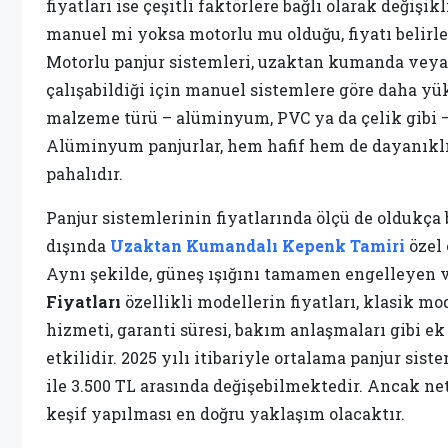
fiyatları ise çeşitli faktörlere bağlı olarak değiş
manuel mi yoksa motorlu mu olduğu, fiyatı belirle
Motorlu panjur sistemleri, uzaktan kumanda veya
çalışabildiği için manuel sistemlere göre daha yü
malzeme türü – alüminyum, PVC ya da çelik gibi – 
Alüminyum panjurlar, hem hafif hem de dayanıklı
pahalıdır.
Panjur sistemlerinin fiyatlarında ölçü de oldukça b
dışında
Uzaktan Kumandalı Kepenk Tamiri
özel 
Aynı şekilde, güneş ışığını tamamen engelleyen 
Fiyatları
özellikli modellerin fiyatları, klasik mo
hizmeti, garanti süresi, bakım anlaşmaları gibi e
etkilidir. 2025 yılı itibariyle ortalama panjur sist
ile 3.500 TL arasında değişebilmektedir. Ancak net 
keşif yapılması en doğru yaklaşım olacaktır.