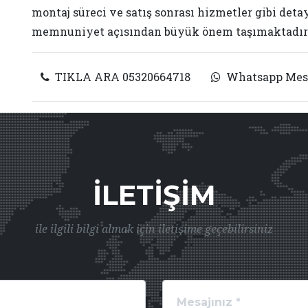
montaj süreci ve satış sonrası hizmetler gibi deta
memnuniyet açısından büyük önem taşımaktadır
TIKLA ARA 05320664718
Whatsapp Mes
İLETIŞIM
ile ilgili bilgi almak için iletişime geçebilirsiniz